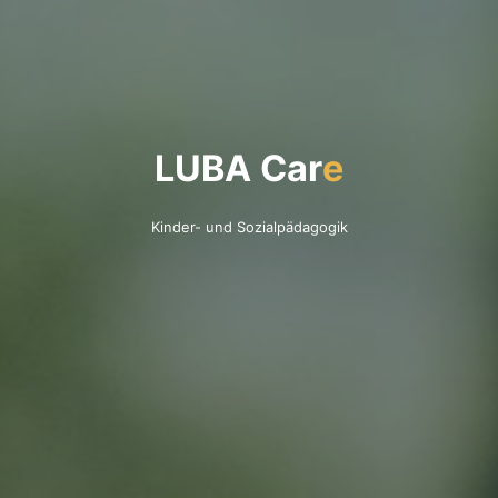
L
U
B
A
C
a
r
e
Kinder- und Sozialpädagogik